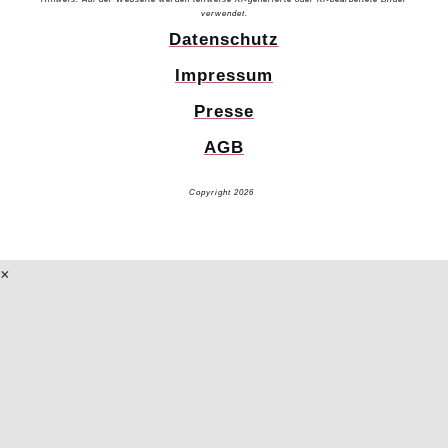
verwendet.
Datenschutz
Impressum
Presse
AGB
Copyright 2026
Glücksuniversum GmbH
AI-Info
×