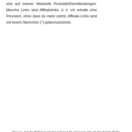
und auf meiner Webseite Produkte/Dienstleistungen.
Manche Links sind Affiliatelinks, d. h. ich erhalte eine
Provision, ohne dass du mehr zahlst. Affiliate-Links sind
mit einem Sternchen (*) gekennzeichnet.
Hinweis: Auf der Webseite werden teilweise KI-generierte oder KI-bearbeitete Bilder