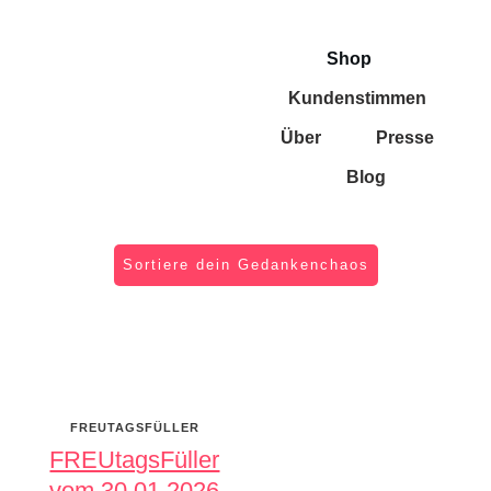
Shop
Kundenstimmen
Über
Presse
Blog
Sortiere dein Gedankenchaos
FREUTAGSFÜLLER
FREUtagsFüller
vom 30.01.2026