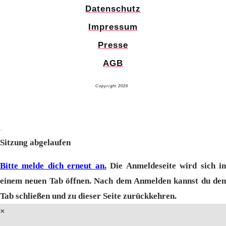
Datenschutz
Impressum
Presse
AGB
Copyright 2026
Glücksuniversum GmbH
AI-Info
Dialog
schließen
Sitzung abgelaufen
Bitte melde dich erneut an.
Die Anmeldeseite wird sich i
einem neuen Tab öffnen. Nach dem Anmelden kannst du den
Tab schließen und zu dieser Seite zurückkehren.
×