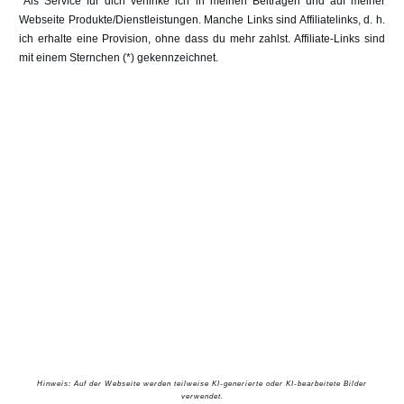
*Als Service für dich verlinke ich in meinen Beiträgen und auf meiner
Webseite Produkte/Dienstleistungen. Manche Links sind Affiliatelinks, d. h.
ich erhalte eine Provision, ohne dass du mehr zahlst. Affiliate-Links sind
mit einem Sternchen (*) gekennzeichnet.
Hinweis: Auf der Webseite werden teilweise KI-generierte oder KI-bearbeitete Bilder
verwendet.