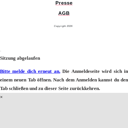
Presse
AGB
Copyright 2026
Glücksuniversum GmbH
AI-Info
Dialog
schließen
Sitzung abgelaufen
Bitte melde dich erneut an.
Die Anmeldeseite wird sich i
einem neuen Tab öffnen. Nach dem Anmelden kannst du den
Tab schließen und zu dieser Seite zurückkehren.
×