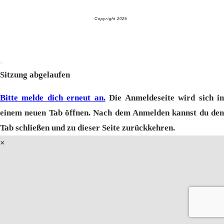
Copyright 2026
Glücksuniversum GmbH
AI-Info
Dialog
schließen
Sitzung abgelaufen
Bitte melde dich erneut an.
Die Anmeldeseite wird sich i
einem neuen Tab öffnen. Nach dem Anmelden kannst du den
Tab schließen und zu dieser Seite zurückkehren.
×