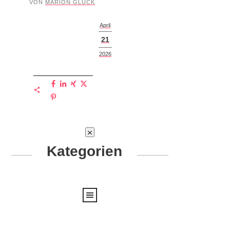
VON
MARION GLÜCK
April
21
2026
Kategorien