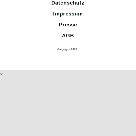
Datenschutz
Impressum
Presse
AGB
Copyright 2026
Glücksuniversum GmbH
AI-Info
×