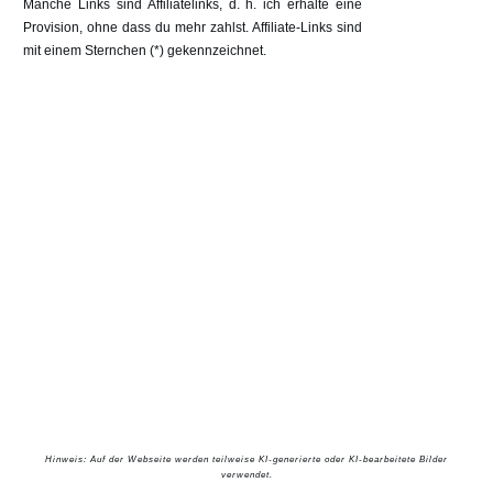
Manche Links sind Affiliatelinks, d. h. ich erhalte eine
Provision, ohne dass du mehr zahlst. Affiliate-Links sind
mit einem Sternchen (*) gekennzeichnet.
Hinweis: Auf der Webseite werden teilweise KI-generierte oder KI-bearbeitete Bilder
verwendet.