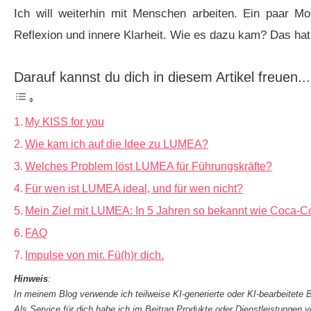
Ich will weiterhin mit Menschen arbeiten. Ein paar M
Reflexion und innere Klarheit. Wie es dazu kam? Das h
Darauf kannst du dich in diesem Artikel freuen...
My KISS for you
Wie kam ich auf die Idee zu LUMEA?
Welches Problem löst LUMEA für Führungskräfte?
Für wen ist LUMEA ideal, und für wen nicht?
Mein Ziel mit LUMEA: In 5 Jahren so bekannt wie Coca-Co
FAQ
Impulse von mir. Fü(h)r dich.
Hinweis
:
In meinem Blog verwende ich teilweise KI-generierte oder KI-bearbeitete B
Als Service für dich habe ich im Beitrag Produkte oder Dienstleistungen v