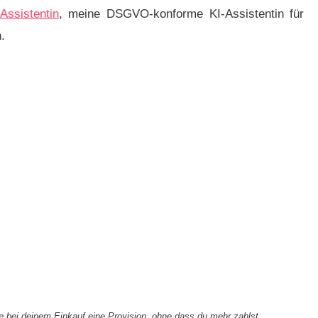
ssistentin
, meine DSGVO-konforme KI-Assistentin für
.
alte bei deinem Einkauf eine Provision, ohne dass du mehr zahlst.